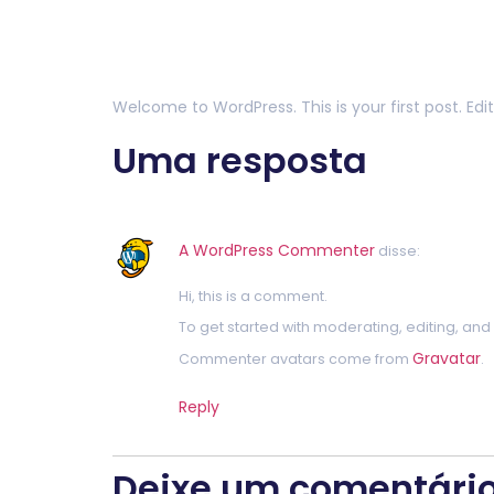
Hello world!
Welcome to WordPress. This is your first post. Edit 
Uma resposta
A WordPress Commenter
disse:
Hi, this is a comment.
To get started with moderating, editing, a
Gravatar
Commenter avatars come from
.
Reply
Deixe um comentári