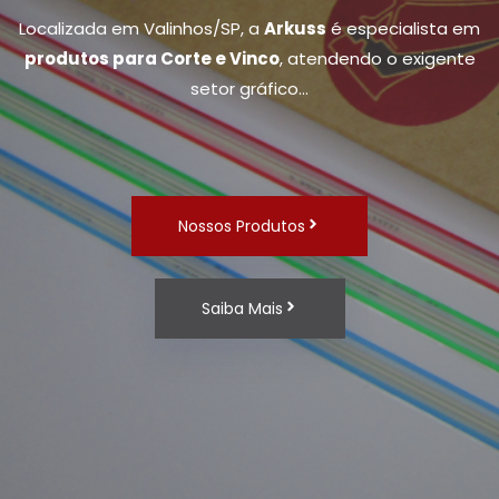
Localizada em Valinhos/SP, a
Arkuss
é especialista em
produtos para Corte e Vinco
, atendendo o exigente
setor gráfico…
Nossos Produtos
Saiba Mais