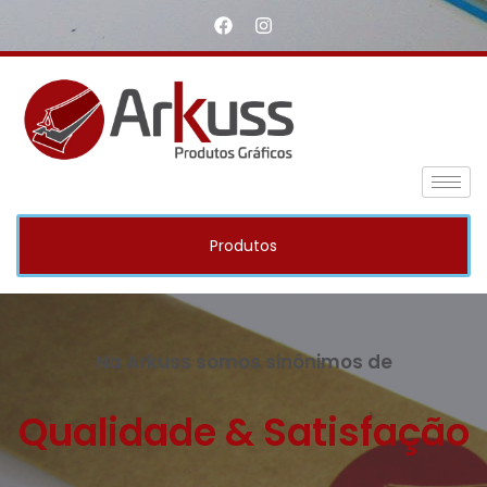
Produtos
Na Arkuss somos sinônimos de
Qualidade & Satisfação