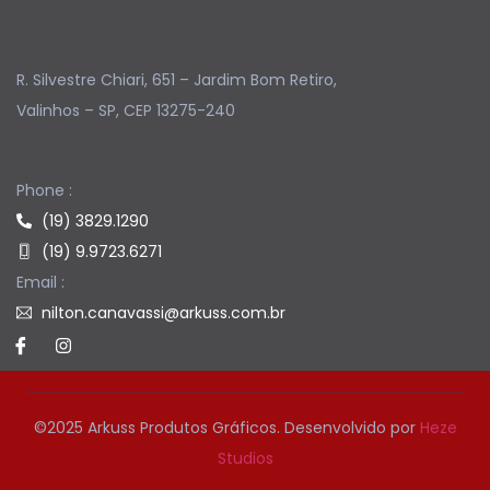
R. Silvestre Chiari, 651 – Jardim Bom Retiro,
Valinhos – SP, CEP 13275-240
Phone :
(19) 3829.1290
(19) 9.9723.6271
Email :
nilton.canavassi@arkuss.com.br
©2025 Arkuss Produtos Gráficos. Desenvolvido por
Heze
Studios